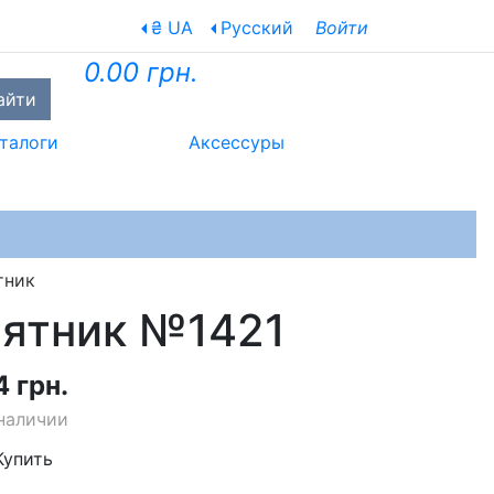
₴ UA
Русский
Войти
0.00 грн.
айти
талоги
Аксессуры
тник
сятник №1421
4 грн.
наличии
Купить