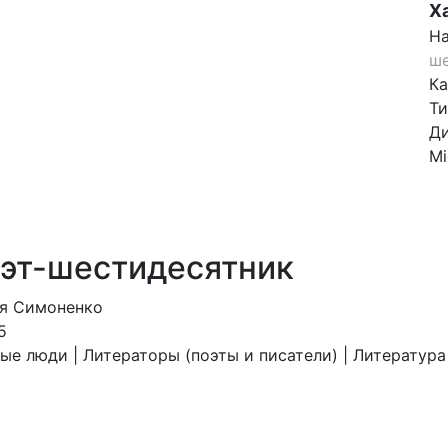
Х
На
ше
Ка
Ти
Д
Mi
эт-шестидесятник
ия Симоненко
5
ые люди | Литераторы (поэты и писатели) | Литература