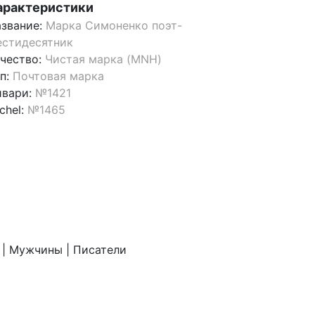
арактеристики
звание:
Марка Симоненко поэт-
стидесятник
чество:
Чистая марка (MNH)
п:
Почтовая марка
ивари:
№1421
chel:
№1465
 | Мужчины | Писатели