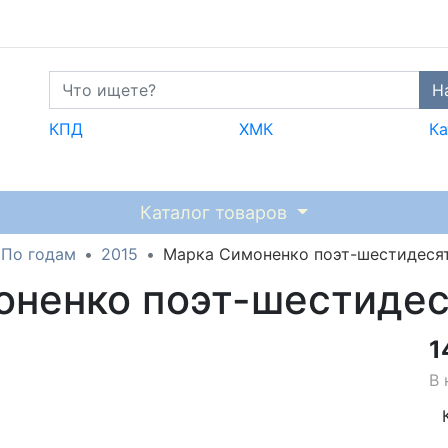
Н
КПД
ХМК
Ка
Каталог товаров
По годам
2015
Марка Симоненко поэт-шестидеся
оненко поэт-шестиде
1
В 