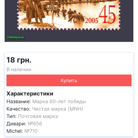
18 грн.
В наличии
Купить
Характеристики
Название:
Марка 60-лет победы
Качество:
Чистая марка (MNH)
Тип:
Почтовая марка
Дивари:
№656
Michel:
№710