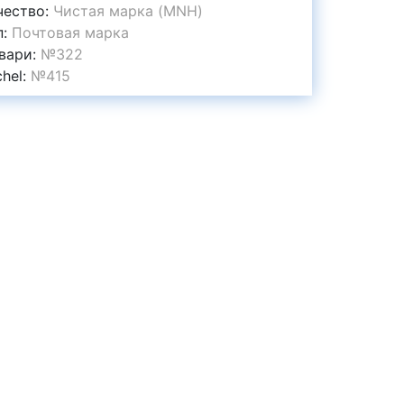
чество:
Чистая марка (MNH)
п:
Почтовая марка
вари:
№322
chel:
№415