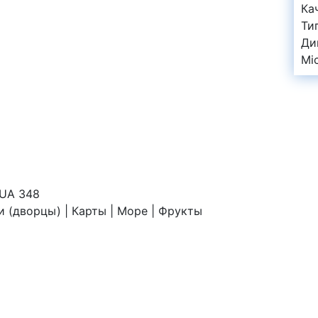
Ка
Ти
Ди
Mi
:UA 348
и (дворцы) | Карты | Море | Фрукты