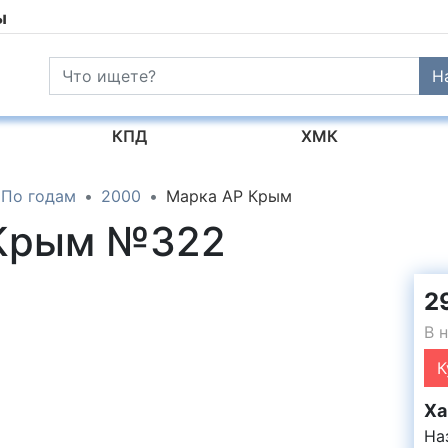
ы
Н
КПД
ХМК
По годам
2000
Марка АР Крым
 Крым №322
2
В 
К
Ха
На