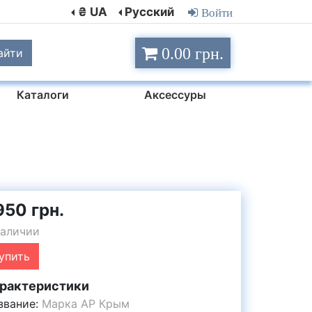
₴ UA
Русский
Войти
0.00 грн.
айти
Каталоги
Аксессуры
950 грн.
наличии
упить
рактеристики
звание:
Марка АР Крым