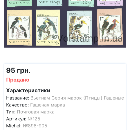
95 грн.
Продано
Характеристики
Название:
Вьетнам Серия марок (Птицы) Гашеные
Качество:
Гашеная марка
Тип:
Почтовая марка
Артикул:
№125
Michel:
№898-905