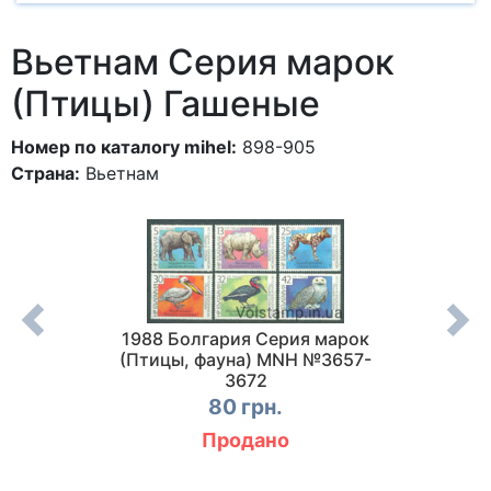
Вьетнам Серия марок
(Птицы) Гашеные
Номер по каталогу mihel:
898-905
Страна:
Вьетнам
серия
1988 Болгария Серия марок
19
ые с
(Птицы, фауна) MNH №3657-
(Жи
163
3672
Г
80 грн.
Продано