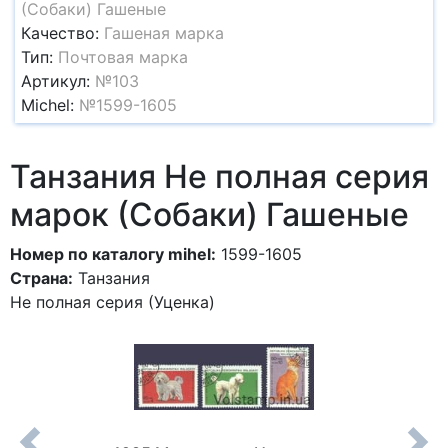
(Собаки) Гашеные
Качество:
Гашеная марка
Тип:
Почтовая марка
Артикул:
№103
Michel:
№1599-1605
Танзания Не полная серия
марок (Собаки) Гашеные
Номер по каталогу mihel:
1599-1605
Страна:
Танзания
Не полная серия (Уценка)