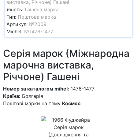
виставка, Річчоне) Гашені
Якість:
Гашена марка
Тип:
Поштова марка
Артикул:
№2009
Michel:
№1476-1477
Серія марок (Міжнародна
марочна виставка,
Річчоне) Гашені
Номер за каталогом mihel:
1476-1477
Країна:
Болгарія
Поштові марки на тему
Космос