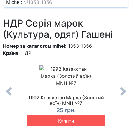
Michel:
№1353-1356
НДР Серія марок
(Культура, одяг) Гашені
Номер за каталогом mihel:
1353-1356
Країна:
НДР
ризький
1992 Казахстан Марка (Золотий
1
Гашена
воїн) MNH №7
(Лейп
19
25 грн.
Купити