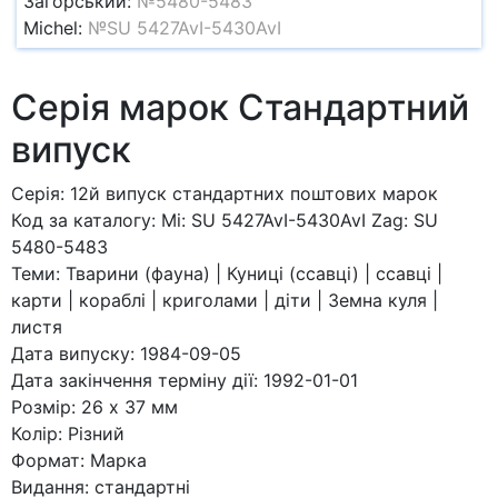
Загорський:
№5480-5483
Michel:
№SU 5427AvI-5430AvI
Серія марок Стандартний
випуск
Серія: 12й випуск стандартних поштових марок
Код за каталогy: Mi: SU 5427AvI-5430AvI Zag: SU
5480-5483
Теми: Тварини (фауна) | Куниці (ссавці) | ссавці |
карти | кораблі | криголами | діти | Земна куля |
листя
Дата випуску: 1984-09-05
Дата закінчення терміну дії: 1992-01-01
Розмір: 26 x 37 мм
Колір: Різний
Формат: Марка
Видання: стандартні