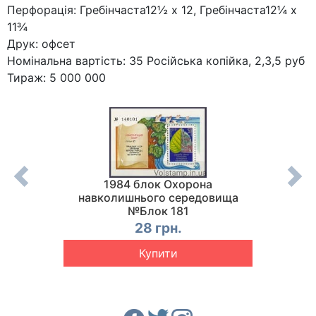
Перфорація: Гребінчаста12½ x 12, Гребінчаста12¼ x
11¾
Друк: офсет
Номінальна вартість: 35 Російська копійка, 2,3,5 руб
Тираж: 5 000 000
в
1984 блок Охорона
1984
№5488
навколишнього середовища
нар
№Блок 181
І.
28 грн.
Купити