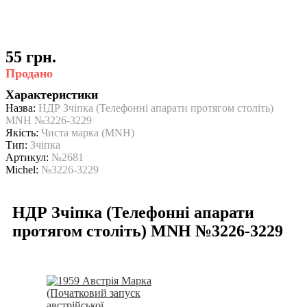
55 грн.
Продано
Характеристики
Назва:
НДР Зчіпка (Телефонні апарати протягом століть)
MNH №3226-3229
Якість:
Чиста марка (MNH)
Тип:
Зчіпка
Артикул:
№2681
Michel:
№3226-3229
НДР Зчіпка (Телефонні апарати
протягом століть) MNH №3226-3229