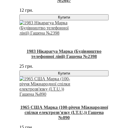
№2647
12 грн.
Купити
1983 Нікарагуа Марка (Будівництво
телефонної лінії) Гашена №2398
25 грн.
Купити
1965 США Марка (100-річчя Міжнародної
спілки електрозв'язку (I.T.U.)) Гашена
№890
15 грн.