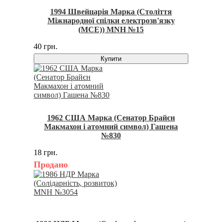
1994 Швейцарія Марка (Століття
Міжнародної спілки електрозв'язку
(МСЕ)) MNH №15
40 грн.
Купити
1962 США Марка (Сенатор Брайєн
Макмахон і атомний символ) Гашена
№830
18 грн.
Продано