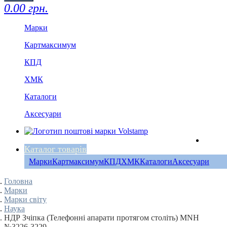
0.00 грн.
Марки
Картмаксимум
КПД
ХМК
Каталоги
Аксесуари
Каталог товарів
Марки
Картмаксимум
КПД
ХМК
Каталоги
Аксесуари
Головна
Марки
Марки світу
Наука
НДР Зчіпка (Телефонні апарати протягом століть) MNH
№3226-3229