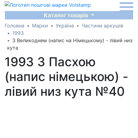
Каталог товарів
Головна
Марки
Україна
Частини аркушів
1993
З Великоднем (напис на Німецькому) - лівий низ
кута
1993 З Пасхою
(напис німецькою) -
лівий низ кута №40