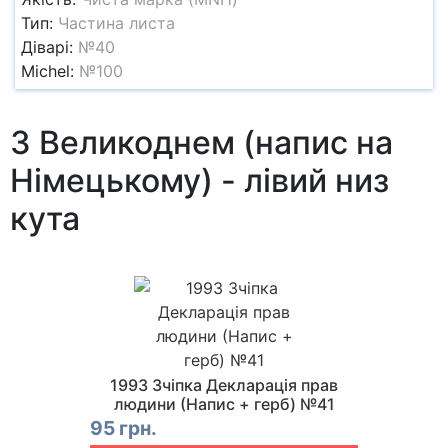
Тип:
Частина листа
Діварі:
№40
Michel:
№100
З Великоднем (напис на
Німецькому) - лівий низ
кута
1993 Зчіпка Декларація прав
людини (Напис + герб) №41
95 грн.