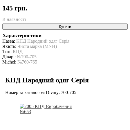
145 грн.
В наявності
Купити
Характеристики
Назва:
КПД Народний одяг Серія
Якість:
Чиста марка (MNH)
Тип:
КПД
Діварі:
№700-705
Michel:
№760-765
КПД Народний одяг Серія
Номер за каталогом Divary: 700-705