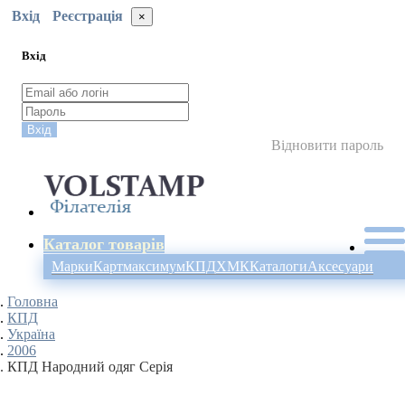
Вхід
Реєстрація
×
Вхід
Вхід
Відновити пароль
Каталог товарів
Марки
Картмаксимум
КПД
ХМК
Каталоги
Аксесуари
Головна
КПД
Україна
2006
КПД Народний одяг Серія