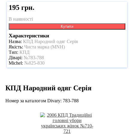
195 грн.
В наявності
Купити
Характеристики
Назва:
КПД Народний одяг Серія
Якість:
Чиста марка (MNH)
Тип:
КПД
Діварі:
№783-788
Michel:
№825-830
КПД Народний одяг Серія
Номер за каталогом Divary: 783-788