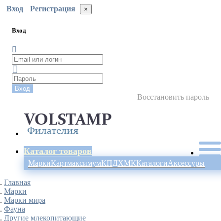
Вход
Регистрация
×
Вход
Вход
Восстановить пароль
Каталог товаров
Марки
Картмаксимум
КПД
ХМК
Каталоги
Аксессуры
Главная
Марки
Марки мира
Фауна
Другие млекопитающие