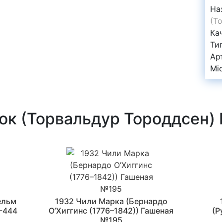
На
(Т
Ка
Ти
Ар
Mi
ок (Торвальдур Тороддсен
ельм
1932 Чили Марка (Бернардо
-444
О’Хиггинс (1776–1842)) Гашеная
(Р
№195