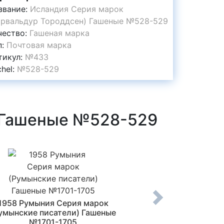
звание:
Исландия Серия марок
орвальдур Тороддсен) Гашеные №528-529
чество:
Гашеная марка
п:
Почтовая марка
тикул:
№433
chel:
№528-529
) Гашеные №528-529
1958 Румыния Серия марок
1953 ГДР Серия ма
умынские писатели) Гашеные
Гашеные №
№1701-1705