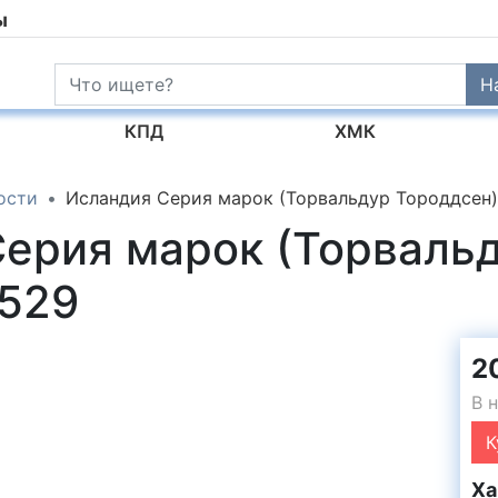
ы
Н
КПД
ХМК
ости
Исландия Серия марок (Торвальдур Тороддсен
Серия марок (Торваль
529
2
В 
К
Ха