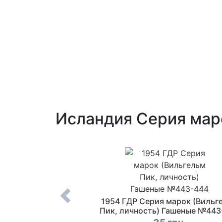
Исландия Серия мар
 ФРГ Марка (Мария
1954 ГДР Серия марок (Вильг
енбах) MNH №1057
Пик, личность) Гашеные №443