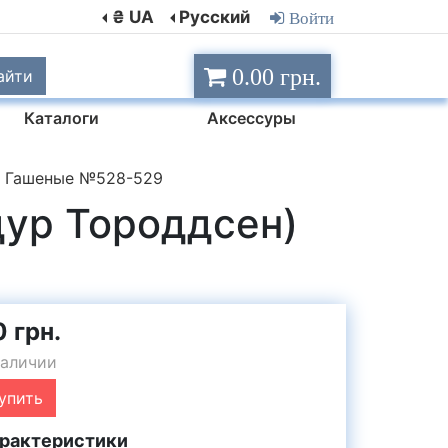
₴ UA
Русский
Войти
0.00 грн.
айти
Каталоги
Аксессуры
) Гашеные №528-529
дур Тороддсен)
0 грн.
наличии
упить
рактеристики