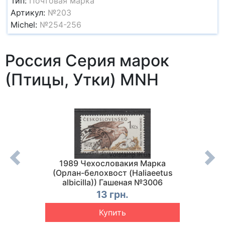
Тип:
Почтовая марка
Артикул:
№203
Michel:
№254-256
Россия Серия марок
(Птицы, Утки) MNH
е марки
1989 Чехословакия Марка
1986 
 MNH
(Орлан-белохвост (Haliaeetus
(Фауна
albicilla)) Гашеная №3006
13 грн.
Купить