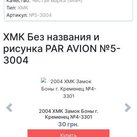
Качество:
Чистая марка (MNH)
Тип:
ХМК
Артикул:
№5-3004
ХМК Без названия и
рисунка PAR AVION №5-
3004
 дворец
2004 ХМК Замок Боны г.
2004
0
Кременец №4-3301
вок
30 грн.
Купить