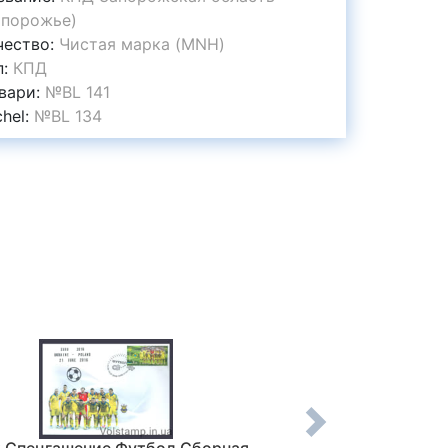
апорожье)
чество:
Чистая марка (MNH)
п:
КПД
вари:
№BL 141
chel:
№BL 134