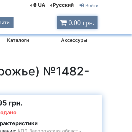
₴ UA
Русский
Войти
0.00 грн.
айти
Каталоги
Аксессуры
орожье) №1482-
95 грн.
одано
рактеристики
звание:
КПД Запорожская область