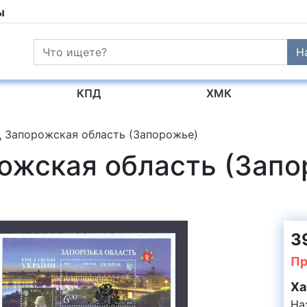
ы
Н
КПД
ХМК
 Запорожская область (Запорожье)
ожская область (Зап
3
Пр
Ха
На