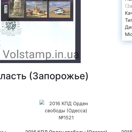
(З
Ка
Ти
Ди
Mi
ласть (Запорожье)