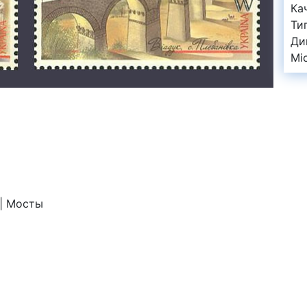
Ка
Ти
Ди
Mi
 | Мосты