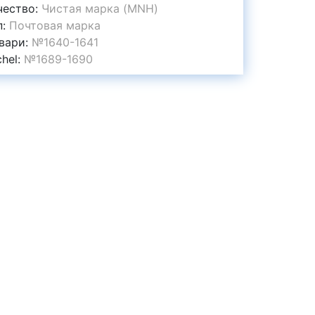
чество:
Чистая марка (MNH)
п:
Почтовая марка
вари:
№1640-1641
chel:
№1689-1690