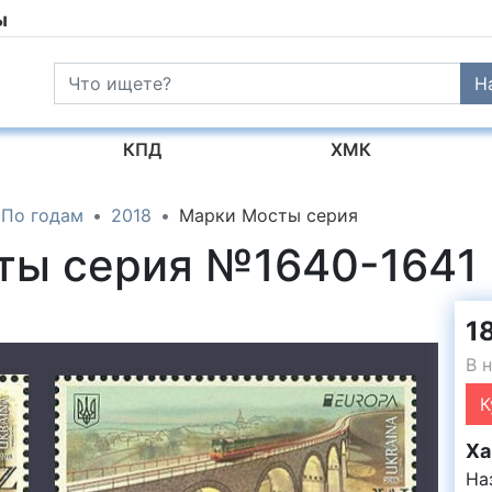
ы
Н
КПД
ХМК
По годам
2018
Марки Мосты серия
ты серия №1640-1641
1
В 
К
Ха
На