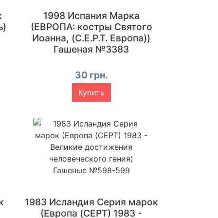
к
1998 Испания Марка
ь)
(ЕВРОПА: костры Святого
Иоанна, (C.E.P.T. Европа))
Гашеная №3383
30 грн.
Купить
к
1983 Исландия Серия марок
(Европа (CEPT) 1983 -