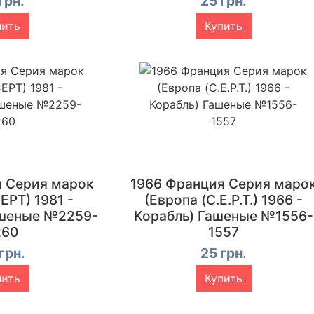
грн.
25 грн.
пить
Купить
я Серия марок
1966 Франция Серия маро
EPT) 1981 -
(Европа (C.E.P.T.) 1966 -
ашеные №2259-
Корабль) Гашеные №1556-
260
1557
грн.
25 грн.
пить
Купить