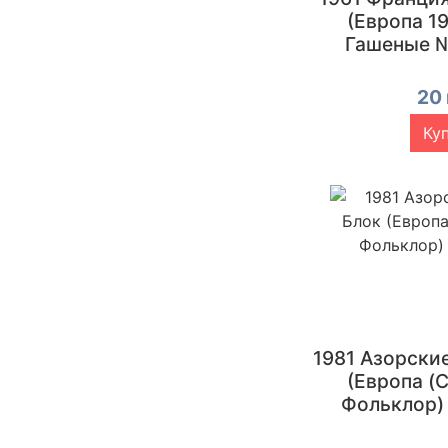
(Европа 19
Гашеные 
20 
Ку
1981 Азорски
(Европа (C
Фольклор