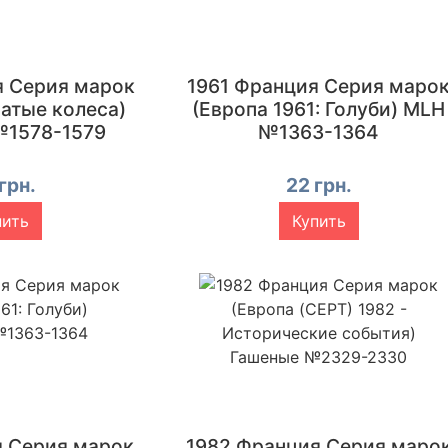
я Серия марок
1961 Франция Серия маро
чатые колеса)
(Европа 1961: Голуби) MLH
№1578-1579
№1363-1364
грн.
22 грн.
пить
Купить
я Серия марок
1982 Франция Серия маро