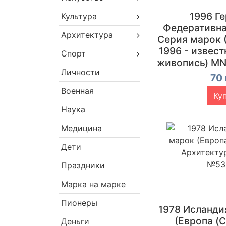
1996 Г
Культура
Федеративна
Архитектура
Серия марок 
1996 - извес
Спорт
живопись) M
Личности
70 
Военная
Ку
Наука
Медицина
Дети
Праздники
Марка на марке
Пионеры
1978 Исланди
(Европа (C
Деньги