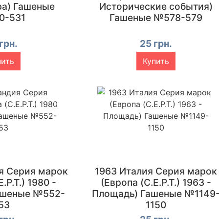
ра) Гашеные
Исторические события)
0-531
Гашеные №578-579
грн.
25 грн.
пить
Купить
я Серия марок
1963 Италия Серия марок
.P.T.) 1980 -
(Европа (C.E.P.T.) 1963 -
ашеные №552-
Площадь) Гашеные №1149
53
1150