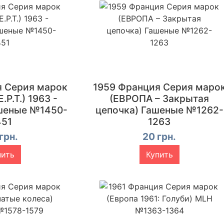
я Серия марок
1959 Франция Серия маро
.P.T.) 1963 -
(ЕВРОПА – Закрытая
шеные №1450-
цепочка) Гашеные №1262-
451
1263
грн.
20 грн.
пить
Купить