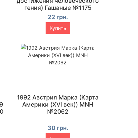
достижения человеческого
гения) Гашаные №1175
22 грн.
Купить
1992 Австрия Марка (Карта
59
Америки (XVI век)) MNH
80
№2062
30 грн.