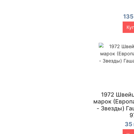
135
Ку
1972 Швей
марок (Европа 
- Звезды) Г
9
35 