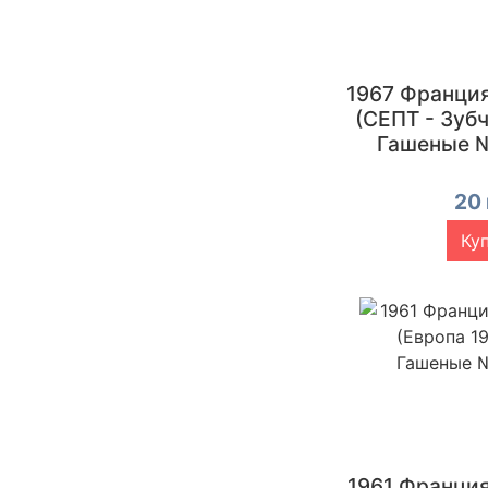
1967 Франци
(СЕПТ - Зуб
Гашеные 
20 
Ку
1961 Франци