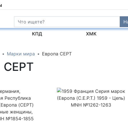
ы
Н
КПД
ХМК
Марки мира
Европа CEPT
а CEPT