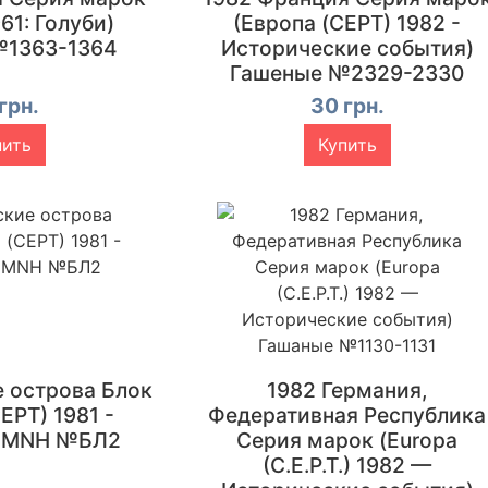
61: Голуби)
(Европа (CEPT) 1982 -
№1363-1364
Исторические события)
Гашеные №2329-2330
грн.
30 грн.
пить
Купить
е острова Блок
1982 Германия,
EPT) 1981 -
Федеративная Республика
) MNH №БЛ2
Серия марок (Europa
(C.E.P.T.) 1982 —