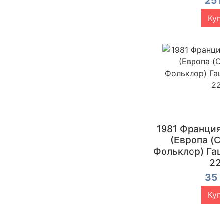
25 
Ку
1981 Франци
(Европа (C
Фольклор) Г
2
35 
Ку