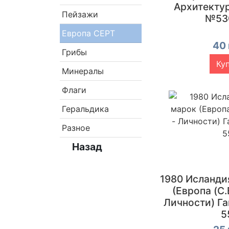
Архитекту
Пейзажи
№53
Европа CEPT
40 
Грибы
Ку
Минералы
Флаги
Геральдика
Разное
Назад
1980 Исланди
(Европа (C.E
Личности) Г
5