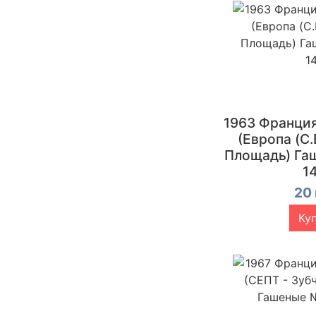
1963 Франци
(Европа (C.E
Площадь) Га
1
20 
Ку